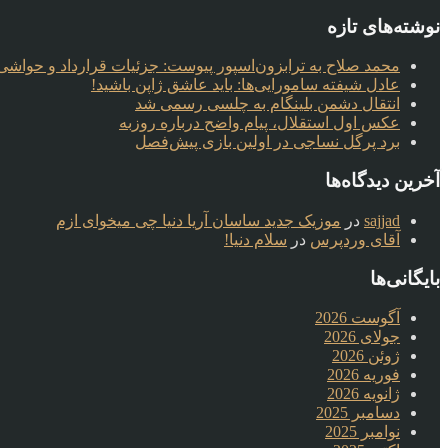
نوشته‌های تازه
محمد صلاح به ترابزون‌اسپور پیوست: جزئیات قرارداد و حواشی 
عادل شیفته سامورایی‌ها: باید عاشق ژاپن باشید!
انتقال دشمن بلینگام به چلسی رسمی شد
عکس اول استقلال، پیام واضح درباره روزبه
برد پرگل نساجی در اولین بازی پیش‌فصل
آخرین دیدگاه‌ها
sajjad
در
موزیک جدید ساسان آریا دنیا چی میخوای ازم
آقای وردپرس
در
سلام دنیا!
بایگانی‌ها
آگوست 2026
جولای 2026
ژوئن 2026
فوریه 2026
ژانویه 2026
دسامبر 2025
نوامبر 2025