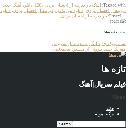
Tagged with:
اهنگ یار دیرینه از احسان یزدی 128k
,
دانلود آهنگ جدید
,
د
دیرینه از احسان یزدی
,
دانلود موزیک یار دیرینه از احسان یزدی
,
دانلود
Posted in:
یار دیرینه از احسان یزدی
More Articles
←
موزیک جدید انگار نمیفهمم از سروش
موزیک جدید جوونی از مسعود محمدنبی
→
تازه ها
فیلم|سریال|آهنگ
Menu
خانه
برگه نمونه