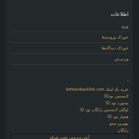
اطلاعات
ورود
خوراک ورودی‌ها
خوراک دیدگاه‌ها
وردپرس
.
خرید بک لینک behtarinbacklink.com
لایسنس نود32
پسورد نود 32
اوکلی لایسنس رایگان نود 32
همیار نود 32
بهترین سئو
رایگان
آنتی ویروس تحت شبکه