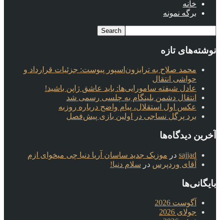
خانه
برگه نمونه
نوشته‌های تازه
محمد صلاح به ترابزون‌اسپور پیوست: جزئیات قرارداد و
حواشی انتقال
عادل شیفته سامورایی‌ها: باید عاشق ژاپن باشید!
انتقال دشمن بلینگام به چلسی رسمی شد
عکس اول استقلال، پیام واضح درباره روزبه
برد پرگل نساجی در اولین بازی پیش‌فصل
آخرین دیدگاه‌ها
sajjad
در
موزیک جدید ساسان آریا دنیا چی میخوای ازم
آقای وردپرس
در
سلام دنیا!
بایگانی‌ها
آگوست 2026
جولای 2026