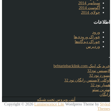
سپتامبر 2014
آگوست 2014
جولای 2014
اطلاعات
ورود
خوراک ورودی‌ها
خوراک دیدگاه‌ها
وردپرس
.
خرید بک لینک behtarinbacklink.com
لایسنس نود32
پسورد نود 32
اوکلی لایسنس رایگان نود 32
همیار نود 32
بهترین سئو
رایگان
آنتی ویروس تحت شبکه
Copyright © 2026
Luminescence Lite
Wordpress Theme by
Styled
Themes