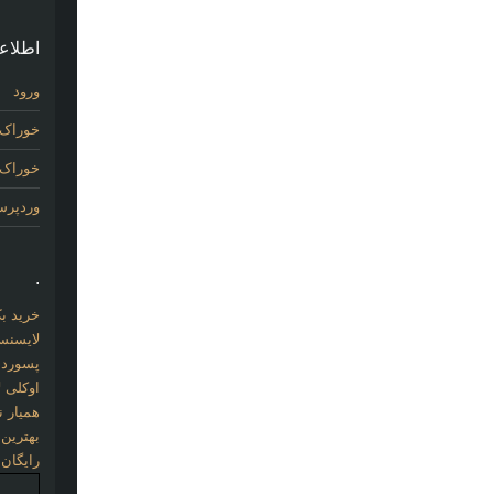
اطلاع
ورود
خوراک 
خوراک د
وردپر
.
خرید بک لینک com
لایسنس 
پسورد نو
اوکلی ل
همیار نو
بهترین
رایگان