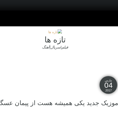
تازه ها
فیلم|سریال|آهنگ
مارس
04
2017
وزیک جدید یکی همیشه هست از پیمان عسگ