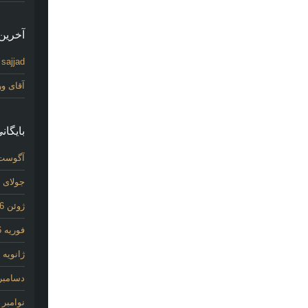
آخرین 
sajjad
د
آقای و
بایگانی
آگوست 26
جولای 2026
ژوئن 2026
فوریه 2026
ژانویه 2026
دسامبر 025
نوامبر 2025