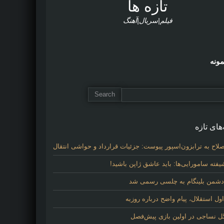
تازه ها
فیلم|سریال|آهنگ
مونه
های تازه
لاح به ترابزون‌اسپور پیوست: جزئیات قرارداد و حواشی انتقال
فته سامورایی‌ها: باید عاشق ژاپن باشید!
 دشمن بلینگام به چلسی رسمی شد
 استقلال، پیام واضح درباره روزبه
گل نساجی در اولین بازی پیش‌فصل