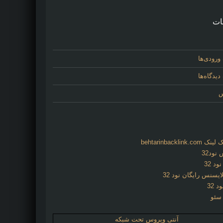
ات
ورودی‌ها
یدگاه‌ها
س
behtarinbacklink.
نود32
د 32
ایسنس رایگان نود 32
د 32
 سئو
آنتی ویروس تحت شبکه