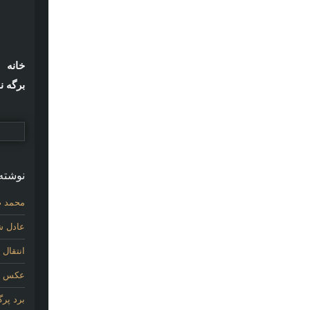
خانه
برگه ن
نوشته‌
محمد ص
عادل شی
انتقال
عکس اول
برد پر