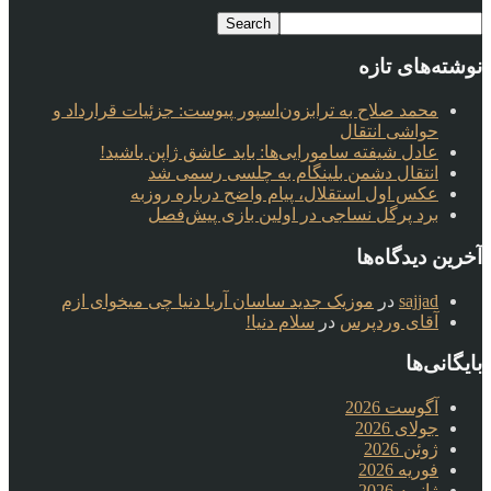
نوشته‌های تازه
محمد صلاح به ترابزون‌اسپور پیوست: جزئیات قرارداد و
حواشی انتقال
عادل شیفته سامورایی‌ها: باید عاشق ژاپن باشید!
انتقال دشمن بلینگام به چلسی رسمی شد
عکس اول استقلال، پیام واضح درباره روزبه
برد پرگل نساجی در اولین بازی پیش‌فصل
آخرین دیدگاه‌ها
sajjad
در
موزیک جدید ساسان آریا دنیا چی میخوای ازم
آقای وردپرس
در
سلام دنیا!
بایگانی‌ها
آگوست 2026
جولای 2026
ژوئن 2026
فوریه 2026
ژانویه 2026