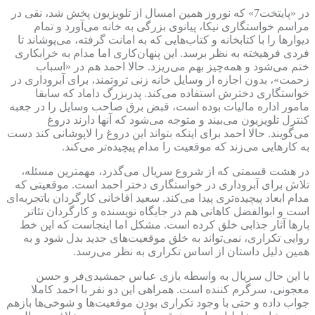
در «پایتخت7» که نوروز همین امسال از تلویزیون پخش شد، نقی در
مراسم خواستگاری نیکا، پیانوی بزرگی به خانه می‌آورد و تمام
دیوارها را با کتابخانه و کتاب‌هایی که به امانت گرفته، می‌پوشاند تا
فردی فرهیخته به نظر برسد. این پنهان‌کاری اما مدام به خرابکاری
ختم می‌شود و همه‌چیز بهم می‌ریزد. حالا احمد هم در «اسباب
زحمت»، بدون اجازه از وسایل خانه زنی ثروتمند، برای آبروداری در
خواستگاری دخترش استفاده می‌کند. پدربزرگ داماد که سابقا
مامور اداره مالیات بوده است، قبض برق صاحب وسایل را در جعبه
کنترل تلویزیون می‌بیند و متوجه می‌شود که آنها دارند دروغ
می‌گویند. حالا احمد برای اینکه بتواند این دروغ را لاپوشانی کند دست
به کارهایی می‌زند که موقعیت را مدام پیچیده‌تر می‌کند.
در هشت قسمتی که از شروع سریال می‌گذرد، مهمترین مسئله،
تلاش برای آبروداری در خواستگاری دختر احمد است. موقعیتی که
مدام ابعاد پیچیده‌تری پیدا می‌کند. سعید اقاخانی کارگردان باتجربه‌ای
است و ابوالفضل کاهانی هم در جایگاه نویسنده و کارگردان تئاتر
بارها آثار جذابی خلق کرده است. مشکل اما اینجاست که این خط
روایی تکراری، نمی‌تواند به خلق موقعیت‌های جدید بدل شود و به
همین دلیل داستان از اساس تکراری به نظر می‌رسد.
با این حال سریال به واسطه بازی عباس جمشیدی‌فر و حسن
معجونی، سرگرم کننده است. همراهی این دو نفر با احمد کاملا
جواب داده و حتی با وجود تکراری بودن موقعیت‌ها و شوخی‌ها بازهم