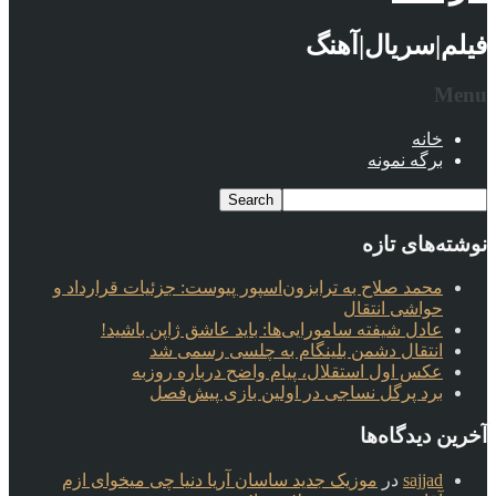
فیلم|سریال|آهنگ
Menu
خانه
برگه نمونه
نوشته‌های تازه
محمد صلاح به ترابزون‌اسپور پیوست: جزئیات قرارداد و
حواشی انتقال
عادل شیفته سامورایی‌ها: باید عاشق ژاپن باشید!
انتقال دشمن بلینگام به چلسی رسمی شد
عکس اول استقلال، پیام واضح درباره روزبه
برد پرگل نساجی در اولین بازی پیش‌فصل
آخرین دیدگاه‌ها
sajjad
در
موزیک جدید ساسان آریا دنیا چی میخوای ازم