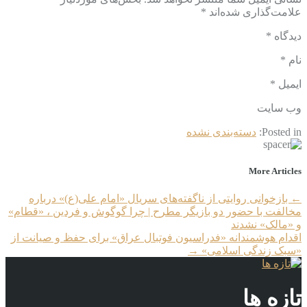
علامت‌گذاری شده‌اند *
دیدگاه *
نام *
ایمیل *
وب‌ سایت
Posted in:
دسته‌بندی نشده
More Articles
←
بازخوانی روایتی از ناگفته‌های سریال «امام علی(ع)» درباره
مخالفت با حضور دو بازیگر مطرح | چرا گوگوش و فردین ، «قطام»
و «مالک» نشدند
اقدام هوشمندانه «فدراسیون فوتبال عراق» برای حفظ و صیانت از
«سبک زندگی اسلامی»
→
تازه ها