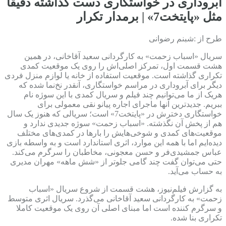
آبروداری در خواستگاری دست گذاشته دقیقا
مثل «پایتخت7» | برمدار تکرار
طرح از :شبنم رضوانی
سریال «اسباب زحمت» به کارگردانی سعید آقاخانی، در همین
هشت قسمت اول، تمرکز اصلی‌اش را روی یک موقعیت کمدی
تکراری گذاشته است. موقعیت استفاده از خانه یا لوازم منزل فردی
دیگر برای آبروداری در مراسم خواستگاری، آنقدر نخ‌نما شده که
هریک از ما می‌توانیم چند فیلم و سریال کمدی با این سوژه نام
ببریم. جدیدترین آنها ماجرای اجاره پیانو نقی معمولی برای
خواستگاری دخترش در «پایتخت7» است؛ سریالی که هنوز یک سال
هم از پخش آن نگذشته. «اسباب زحمت» سوژه جدیدی ندارد و
موقعیت‌های کمدی و شوخی‌هایش را بارها در کمدی‌های مختلف
دیده‌ایم اما با همه این موارد، اثری استاندارد است و به واسطه بازی
عباس جمشیدی‌فر و حسن معجونی، مخاطبان را سرگرم می‌کند.
حتی می‌توان گفت چند گامی جلوتر از «شش ماهه» مهران مدیری
به حساب می‌آید.
به گزارش فیلم‌نیوز، هشت قسمت از شروع سریال «اسباب
زحمت» به کارگردانی سعید آقاخانی می‌گذرد. سریال اثری متوسط
و سرگرم کننده است اما مبنای اصلی آن روی یک موقعیت کاملا
تکراری بنا شده.