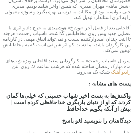
حضورشان مخاطبان را سر ذوق می‌آورد. درست برخلاف سریال
«شش ماهه» مهران مدیری که همین اواخر شاهد بودیم. مدیری
حتی نتوانسته بود از امکانات به درستی بهره بگیرد و سوژه معمولی
را به اثری استاندارد تبدیل کند.
آقاخانی بعد از فصل آخر «نون خ» هوشمندی به خرج داد و اثری با
فضایی جدید پیش روی مخاطبانش گذاشت. «اسباب زحمت» هرچند
تا اینجا چندان امیدوارکننده نیست و نمی‌تواند اتفاق مهمی در کارنامه
این کارگردان باشد، اما دست کم اثر شریفی است که به مخاطبانش
توهین نمی‌کند.
سریال «اسباب زحمت» به کارگردانی سعید آقاخانی ویژه شب‌های
ماه مبارک رمضان ساخته شده که هرشب ساعت 22 روی آنتن
رادیو آهنگ
شبکه یک می‌رود.
پست های مشابه :
واکنش‌ها به پست اخیر شهاب حسینی که خیلی‌ها گمان
کردند که او از دنیای بازیگری خداحافظی کرده است |
پیش از آنکه بگویم خداحافظ
دیدگاهتان را بنویسید لغو پاسخ
نشانی ایمیل شما منتشر نخواهد شد. بخش‌های موردنیاز