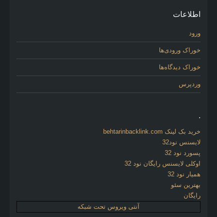
اطلاعات
ورود
خوراک ورودی‌ها
خوراک دیدگاه‌ها
وردپرس
.
خرید بک لینک behtarinbacklink.com
لایسنس نود32
پسورد نود 32
اوکلی لایسنس رایگان نود 32
همیار نود 32
بهترین سئو
رایگان
آنتی ویروس تحت شبکه