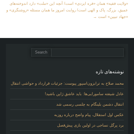
«ولایت فقیه» همان «فره ایزدی» است/ آنچه این «ملت» دارد اندوخته‌های
عمیق، بزرگ، پاک و الهی است/ روایت امروز ما همان مسئله «روشنگری» و
«جهاد تبیین» است
→
نوشته‌های تازه
محمد صلاح به ترابزون‌اسپور پیوست: جزئیات قرارداد و حواشی انتقال
عادل شیفته سامورایی‌ها: باید عاشق ژاپن باشید!
انتقال دشمن بلینگام به چلسی رسمی شد
عکس اول استقلال، پیام واضح درباره روزبه
برد پرگل نساجی در اولین بازی پیش‌فصل