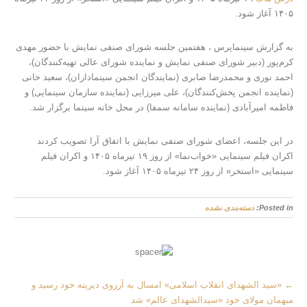
۱۴۰۵ آغاز شود.
به گزارش سینماپرس ، هفتمین جلسه شورای صنفی نمایش با حضور مهدی
کرم‌پور (دبیر شورای صنفی نمایش و نماینده شورای عالی تهیه‌کنندگان)،
احمد نوری و محمدرضا صابری (نمایندگان انجمن سینماداران)، سعید خانی
(نماینده انجمن پخش‌کنندگان)، علی میرزایی (نماینده سازمان سینمایی) و
فاطمه امیرآبادی (نماینده سامانه سمفا) در محل خانه سینما برگزار شد.
در این جلسه، اعضای شورای صنفی نمایش با اتفاق آرا تصویب کردند
اکران فیلم سینمایی «خواب‌نما» از روز ۱۹ تیرماه ۱۴۰۵ و اکران فیلم
سینمایی «استخر» از روز ۲۴ تیرماه ۱۴۰۵ آغاز شود.
Posted in:
دسته‌بندی نشده
More
←
«سید الشهدای انقلاب اسلامی» امسال به آرزوی دیرینه خود رسید و
Articles
میهمان مولای خود «سیدالشهدای عالم» شد