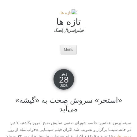
تازه ها
فیلم|سریال|آهنگ
Menu
ژوئن
28
2026
«استخر» سروش صحت به «گیشه»
می‌آید
سینماپرس: هفتمین جلسه شورای صنفی نمایش صبح امروز یکشنبه ۷ تیر
در خانه سینما برگزار و تصویب شد اکران فیلم سینمایی «خواب‌نما» از روز
درس هاب
۱۹ تیرماه ۱۴۰۵ و اکران فیلم سینمایی «استخر» از روز ۲۴ تیرماه