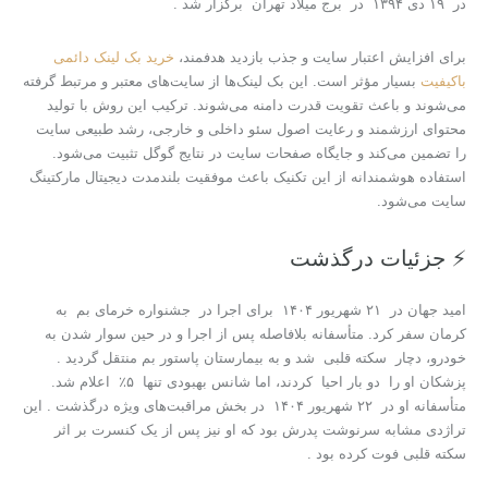
در ۱۹ دی ۱۳۹۴ در برج میلاد تهران برگزار شد .
برای افزایش اعتبار سایت و جذب بازدید هدفمند،
خرید بک لینک دائمی
باکیفیت
بسیار مؤثر است. این بک لینک‌ها از سایت‌های معتبر و مرتبط گرفته
می‌شوند و باعث تقویت قدرت دامنه می‌شوند. ترکیب این روش با تولید
محتوای ارزشمند و رعایت اصول سئو داخلی و خارجی، رشد طبیعی سایت
را تضمین می‌کند و جایگاه صفحات سایت در نتایج گوگل تثبیت می‌شود.
استفاده هوشمندانه از این تکنیک باعث موفقیت بلندمدت دیجیتال مارکتینگ
سایت می‌شود.
⚡ جزئیات درگذشت
امید جهان در ۲۱ شهریور ۱۴۰۴ برای اجرا در جشنواره خرمای بم به
کرمان سفر کرد. متأسفانه بلافاصله پس از اجرا و در حین سوار شدن به
خودرو، دچار سکته قلبی شد و به بیمارستان پاستور بم منتقل گردید .
پزشکان او را دو بار احیا کردند، اما شانس بهبودی تنها ۵٪ اعلام شد.
متأسفانه او در ۲۲ شهریور ۱۴۰۴ در بخش مراقبت‌های ویژه درگذشت . این
تراژدی مشابه سرنوشت پدرش بود که او نیز پس از یک کنسرت بر اثر
سکته قلبی فوت کرده بود .