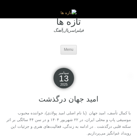
تازه ها
فیلم|سریال|آهنگ
Menu
سپتامبر
13
2025
امید جهان درگذشت
با کمال تأسف، امید جهان (با نام اصلی امید پولادی)، خواننده محبوب
موسیقی پاپ و محلی ایران، در ۲۲ شهریور ۱۴۰۴ و در سن ۴۴ سالگی بر اثر
سکته قلبی درگذشت . در ادامه به زندگی، فعالیت‌های هنری و جزئیات این
رویداد غم‌انگیز می‌پردازیم.