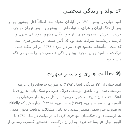
👶 تولد و زندگی شخصی
امید جهان در بهمن ۱۳۶۰ در آبادان متولد شد. اصالتاً اهل بوشهر بود و
پس از جنگ ایران و عراق، خانواده‌اش به بوشهر و سپس تهران مهاجرت
کردند . پدرش، محمود جهان ، از خوانندگان مشهور موسیقی بندری و
کارمند بازنشسته شرکت نفت بود که تأثیر عمیقی بر مسیر هنری امید
گذاشت. متأسفانه محمود جهان نیز در مرداد ۱۳۹۶ بر اثر سکته قلبی
درگذشت . امید جهان مجرد بود و زندگی شخصی خود را خصوصی نگه
داشته بود .
🎤 فعالیت هنری و مسیر شهرت
امید جهان از ۲۳ سالگی (سال ۱۳۸۳) به صورت حرفه‌ای وارد عرصه
موسیقی شد. او با تلفیق موسیقی فولک جنوبی و سبک پاپ، به زودی با
آهنگ «هله دان دان» به شهرت رسید . از آثار معروف او می‌توان به
آلبوم‌های «پسر جنوبی» (۱۳۸۳) و «پاپتی» (۱۳۸۵) اشاره کرد که initially
به صورت غیررسمی منتشر شدند . به دلیل مشکلات دریافت مجوز، مدتی
به ارمنستان و تاجیکستان مهاجرت کرد، اما در نهایت در سال ۱۳۹۴ با
آلبوم مجاز «وایسا تند نرو» به ایران بازگشت . نخستین کنسرت رسمی او