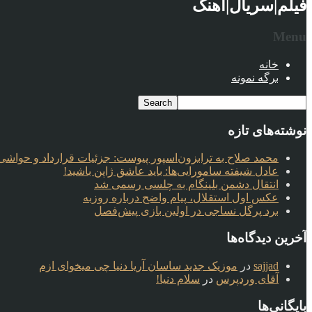
فیلم|سریال|آهنگ
Menu
خانه
برگه نمونه
نوشته‌های تازه
محمد صلاح به ترابزون‌اسپور پیوست: جزئیات قرارداد و حواشی 
عادل شیفته سامورایی‌ها: باید عاشق ژاپن باشید!
انتقال دشمن بلینگام به چلسی رسمی شد
عکس اول استقلال، پیام واضح درباره روزبه
برد پرگل نساجی در اولین بازی پیش‌فصل
آخرین دیدگاه‌ها
sajjad
در
موزیک جدید ساسان آریا دنیا چی میخوای ازم
آقای وردپرس
در
سلام دنیا!
بایگانی‌ها