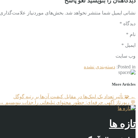
دیدگاهتان را بنویسید لغو پاسخ
نشانی ایمیل شما منتشر نخواهد شد. بخش‌های موردنیاز علامت‌گذاری ش
دیدگاه *
نام *
ایمیل *
وب‌ سایت
Posted in:
دسته‌بندی نشده
More Articles
←
🧩 تأثیر تعداد بک لینک‌ها در مقابل کیفیت آن‌ها بر رتبه گوگل
💬 رپورتاژ آگهی حرفه‌ای: چطور محتوای تبلیغاتی را جذاب بنویسیم
→
تازه ها