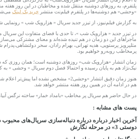
پلتفرم، به روزهای دوشنبه منتقل شده و مخاطبان در این روز هفته من
«وحشی» هم دوشنبه‌ها در پلتفرم فیلم‌نت منتشر
خرید بک لینک
می‌شد،
به گزارش فیلم‌نیوز، از تیزر جدید سریال « هزارویک شب » رونمایی شده و قرار است از دوشنبه 
در تیزر جدید « هزارویک شب »، تا حدی با فضای متفاوت این سریال م
ماجراهای این دو زمان در هم تنیده شده‌اند و معنای مشترکی می‌ساز
مثلپرویز پرستویی، هدیه تهرانی، بهرام رادان، سحر دولتشاهی،پدرام
پرمخاطب روبه‌رو خواهیم بود.
زمان انتشار «هزارویک شب» روزهای دوشنبه است؛ همان روزی که درحا
نیک‌نژاد هم به پایان رسیده و احتمالا فصل دوم سریال « وحشی » به
هنوز زمان دقیق انتشار «وحشی2» مشخص نشد
هم در ادامه آن در همین روز هفته منتشر خواهد شد.
در حال حاضر هم سریال پر مخاطب «بامداد خمار» ساخته نرگس آبیار
پست های مشابه :
دوستی 3» در مرحله نگارش