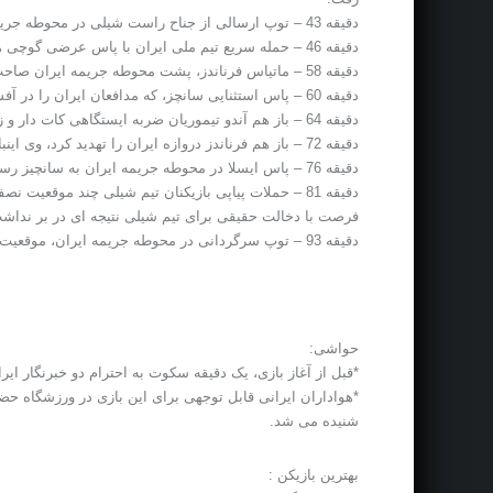
دقیقه 43 – توپ ارسالی از جناح راست شیلی در محوطه جریمه ایران فرستاده شد که ضربه سر مهاجم تیم ملی شیلی را که از روی خط شش قدم زده شد را علیرضا حقیقی با یک واکنش فوق العاده دفع کرد.
دقیقه 46 – حمله سریع تیم ملی ایران با پاس عرضی گوچی همراه شد و شجاعی را در موقعیت خوبی قرار داد اما ضربه شجاعی از کنار دروازه شیلی به بیرون رفت.
دقیقه 58 – ماتیاس فرناندز، پشت محوطه جریمه ایران صاحب توپ شد که شوت محکم وی از کنار دروازه ایران به بیرون رفت.
دقیقه 60 – پاس استثنایی سانچز، که مدافعان ایران را در آفسایدگیری دچار اشتباه کرد، به فوئنزالیدا رسید و ضربه وی از کنار دروازه ایران به بیرون رفت.
دقیقه 64 – باز هم آندو تیموریان ضربه ایستگاهی کات دار و زیبایی را به درون محوطه جریمه شیلی فرستاد که تعلل بازیکنان ایران باعث از دست رفتن این موقعیت شد.
دقیقه 72 – باز هم فرناندز دروازه ایران را تهدید کرد، وی اینبار ضربه ایستگاهی خطرناکی را به سمت دروازه ایران شوت زد که این فرصت با عکس العمل حقیقی و دفع مدافعان ایران از دست شیلی پرید.
دقیقه 76 – پاس ایسلا در محوطه جریمه ایران به سانچیز رسید و ضربه زیبا و خطرناک وی از بالای دروازه ایران به بیرون رفت.
دقیقه 81 – حملات پیاپی بازیکنان تیم شیلی چند موقعیت
فرصت با دخالت حقیقی برای تیم شیلی نتیجه ای در بر نداش
دقیقه 93 – توپ سرگردانی در محوطه جریمه ایران، موقعیت را نصیب بازیکنان شیلی می کند اما ضربه نهایی با هوشیاری مدافعان ایران به کرنر رفت.
حواشی:
*قبل از آغاز بازی، یک دقیقه سکوت به احترام دو خبرنگار ای
*هواداران ایرانی قابل توجهی برای این بازی در ورزشگاه حضور
شنیده می شد.
بهترین بازیکن :