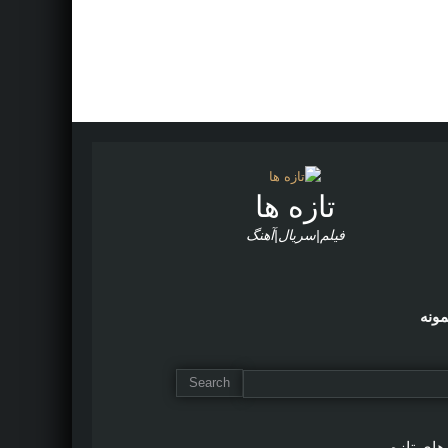
تازه ها
فیلم|سریال|آهنگ
مونه
های تازه