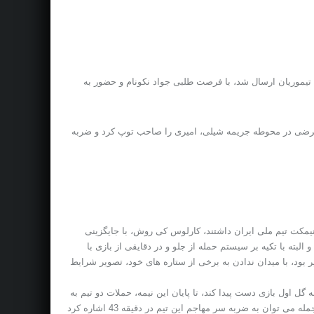
یک تیموریان ارسال شد، با فرصت طلبی جواد نکونام و حضور به
سی عرضی در محوطه جریمه شیلی، امیری را صاحب توپ کرد و ضربه
نیمکت تیم ملی ایران داشتند، کارلوس کی روش، با جایگزینی
بته با تکیه بر سیستم حمله از جلو و در دقایقی از بازی با
 بود، با میدان ندادن به برخی از ستاره های خود، تصویر شرایط
ل اول بازی دست پیدا کند، تا پایان این نیمه، حملات دو تیم به
مرور و کمابیش روی دروازه یکدیگر صورت می گرفت. البته باید عنوان کرد که فرصت های بازیکنان شیلی خطرناک تر از ایرانی ها بود که از آن جمله می توان به ضربه سر مهاجم این تیم در دقیقه 43 اشاره کرد