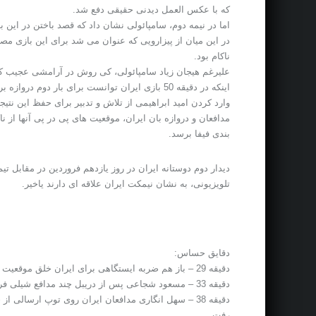
که با عکس العمل دیدنی حقیقی دفع شد.
اما در نیمه دوم، سامپائولی نشان داد که قصد باختن در این با
در این میان از پیزارویی که عنوان می شد برای این بازی مصد
ناکام بود.
علیرغم هیجان زیاد سامپائولی، کی روش در آرامشی عجیب که کم
اینکه در دقیقه 50 بازی ایران توانست برای بار
وارد کردن امید ابراهیمی از تلاش و تدبیر برای حفظ این نتیج
مدافعان و دروازه بان ایران، موقعیت های پی در پی آنها از 
بندی فیفا برسد.
دیدار دوم دوستانه ایران در روز یازدهم فروردین در مقابل ت
تلویزیونی، به نشان نیمکت ایران علاقه ای دارند یاخیر.
دقایق حساس:
دقیقه 29 – باز هم ضربه ایستگاهی برای ایران خلق موقعیت کرد اما ضربه سر سیدجلال حسینی توسط براوو مهار شد.
دقیقه 33 – مسعود شجاعی پس از دریبل چند مدافع شیلی فرصت خوبی را ایجاد کرد اما تعلل وی باعث از دست رفتن این موقعیت شد.
دقیقه 38 – سهل انگاری مدافعان ایران روی توپ ارسال
رفت.