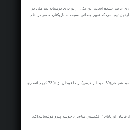
ری حاضر نشده است، این یکی از دو بازی دوستانه تیم ملی در
ردوی تیم ملی که تغییر چندانی نسبت به بازیکنان حاضر در جام
علیرضا حقیقی، سید جلال حسینی، پژمان منتظری، هاشم بیک زاده، وریا غفوری، وحید امیری، آندرانیک تیموریان، جواد نکونام، اشکان دژاگه، مسعود شجاعی(69 امید ابراهیمی)، رضا قوچان نژاد( 73 کریم انصاری
کلودیو براوو، انزو روکو(62 مدل)، ادواروو وارگاس، مارک گونزالز(62 گوتیرز)، خوان کرنخو، ماتیاس فرناندس، رودریگو میلار(63 پیزارو)، گنزالو خارا، فابیان اوریانا(46 الکسیس سانچز)، خوسه پدرو فوئنسالیدا(62