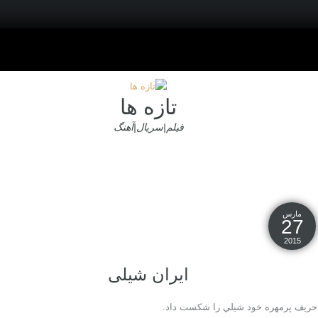
تازه ها
فیلم|سریال|آهنگ
مارس
27
2015
ایران شیلی
گل حريف پرمهره خود شيلي را شکست داد.