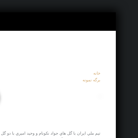
خانه
برگه نمونه
تيم ملي ايران با گل هاي جواد نکونام و وحيد اميري با دو 