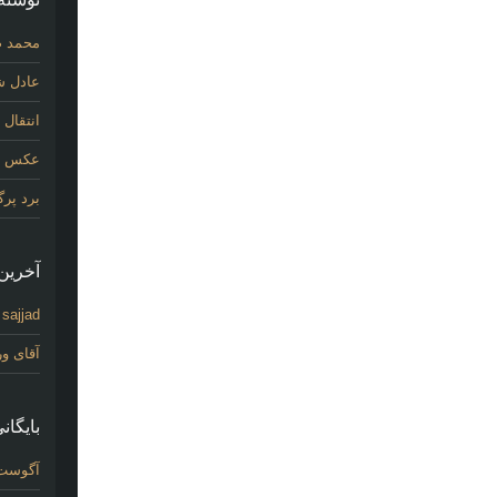
محمد ص
عادل شی
انتقال
عکس اول
برد پر
آخرین 
sajjad
د
آقای و
بایگانی
آگوست 26