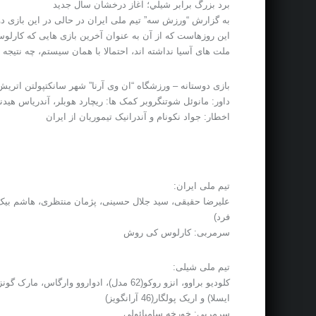
برد بزرگ برابر شيلي؛ آغاز درخشان سال جديد
به گزارش “ورزش سه” تیم ملی ایران در حالی در این بازی د
این روزهاست که از آن به عنوان آخرین بازی هایی که کارلوس
ملت های آسیا نداشته اند، احتمالا با همان سیستم، چه نتیجه 
بازی دوستانه – ورزشگاه “ان وی آرنا” شهر سانکتپولتن اتریش
داور: مانوئل شوتنگروبر کمک ها: ریچارد هوبلر، آندریاس هیدن
اخطار: جواد نکونام و آندرانیک تیموریان از ایران
تیم ملی ایران:
فرد)
سرمربی: کارلوس کی روش
تیم ملی شیلی:
ایسلا) و اریک پولگار(46 آرانگویز)
سرمربی: خورخه سامپائولی