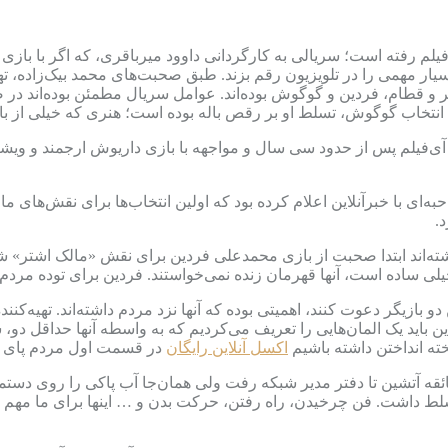
فیلم رفته است؛ سریالی به کارگردانی داوود میرباقری، که اگر با با
بسیار مهمی را در تلویزیون رقم بزند. طبق صحبت‌های محمد بیک‌زاده، ت
شتر و قطام، فردین و گوگوش بوده‌اند. عوامل سریال مطمئن بوده‌اند د
 انتخاب گوگوش، تسلط او بر رقص باله بوده است؛ هنری که خیلی از بازیگ
آی‌فیلم پس از حدود سی سال و مواجهه با بازی داریوش ارجمند و ویش
به‌ای با خبرآنلاین اعلام کرده بود که اولین انتخاب‌ها برای نقش‌های 
.
ه‌اند ابتدا صحبت از بازی محمدعلی فردین برای نقش «مالک اشتر» شده ا
ش خیلی ساده است، آنها قهرمان زنده نمی‌خواستند. فردین برای توده مرد
 دو بازیگر دعوت کنند، اهمیتی بوده که آنها نزد مردم داشته‌اند. ته
این باید یک المان‌هایی را تعریف می‌کردیم که به واسطه آنها حداقل دو
خته انداختن داشته باشیم
اکسل آنلاین رایگان
در قسمت اول مردم پای ک
ه آتشین تا دفتر مدیر شبکه رفت ولی همان‌جا آب پاکی را روی دستمان 
 تسلط داشت. فن چرخیدن، راه رفتن، حرکت بدن و … اینها برای ما مهم ب