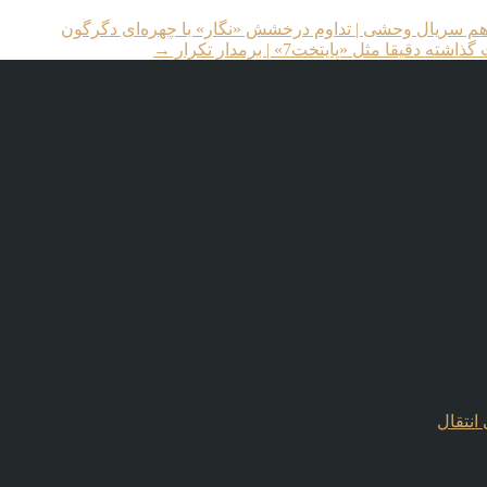
 دهم سریال وحشی | تداوم درخشش «نگار» با چهره‌ای دگرگون
مثل «پایتخت7» | برمدار تکرار
→
انتقال