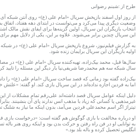
طرح از :شبنم رضوانی
از روز اول اسفند بازپخش سریال «امام علی (ع)» روی آنتن شبکه آی‌
وضعیت دیگری پیدا می‌کرد و می‌توانست در ابتدای دهه هفتاد، اتفاق 
انتخاب بازیگران این سریال، اولین گزینه‌ها برای ایفای نقش مالک ا
این سریال چندین برابر می‌شوند. علاوه بر این، یکی از دلایل مهم برای
به گزارش فیلم‌نیوز، شروع بازپخش سریال «امام علی (ع)» در شبکه ‌
اولیه بازیگران این سریال برایمان زنده شود.
سال‌ها قبل، محمد بیک‌زاده، تهیه‌کننده سریال «امام علی (ع)» در مصاح
سال شبکه سه هم محمدرضا شریفی‌نیا بار دیگر این مسئله را تایید کرد
بیک‌زاده گفته بود زمانی که قصد ساخت سریال «امام علی (ع)» را داشت
اما به فردین اجازه نداده‌اند در این سریال بازی کند. او گفته: «علت
دلیل اینکه عوامل سریال قصد داشته‌اند علی‌رقم تمام مشکلات از این
غیرمذهبی یا کسانی که زیاد با مذهب انس ندارند پای آن بنشینند. بنابر
تیتراژ اگر اسم محمدعلی فردین می‌آمد، بدون اینکه ما نیاز به شلنگ ت
او درباره مخالفت با بازی گوگوش هم گفته است: «درخواست بازی فائق
به توانایی او در فن راه رفتن و حرکت بدن بود و اینکه روی هنر باله
انگلیس تحصیل کرده و باله بلد بود.»