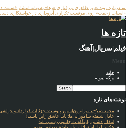
←
درباره روند تغییر ظاهری و رفتاری «رها» به بهانه انتشار قسمت
«اسباب زحمت» روی موقعیت تکراری آبروداری در خواستگاری دست گذاشته دقیقا 
تازه ها
فیلم|سریال|آهنگ
Menu
خانه
برگه نمونه
نوشته‌های تازه
محمد صلاح به ترابزون‌اسپور پیوست: جزئیات قرارداد و حواشی 
عادل شیفته سامورایی‌ها: باید عاشق ژاپن باشید!
انتقال دشمن بلینگام به چلسی رسمی شد
عکس اول استقلال، پیام واضح درباره روزبه