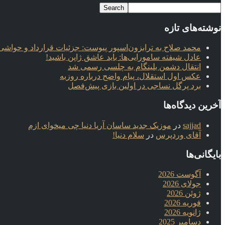
نوشته‌های تازه
محمد صلاح به ترابزون‌اسپور پیوست: جزئیات قرارداد و حواشی 
عادل شیفته سامورایی‌ها: باید عاشق ژاپن باشید!
انتقال دشمن بلینگام به چلسی رسمی شد
عکس اول استقلال، پیام واضح درباره روزبه
برد پرگل نساجی در اولین بازی پیش‌فصل
آخرین دیدگاه‌ها
sajjad
در
موزیک جدید ساسان آریا دنیا چی میخوای ازم
آقای وردپرس
در
سلام دنیا!
بایگانی‌ها
آگوست 2026
جولای 2026
ژوئن 2026
فوریه 2026
ژانویه 2026
دسامبر 2025