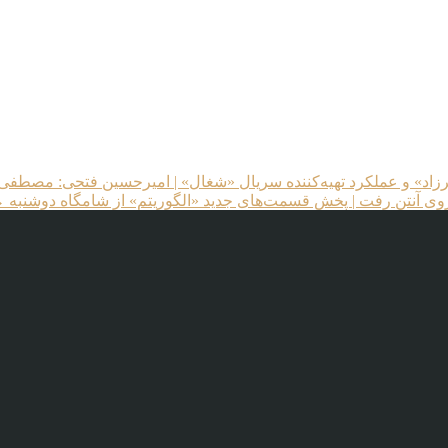
» و عملکرد تهیه‌کننده سریال «شغال» | امیرحسین فتحی: مصطفی در
وی آنتن رفت | پخش قسمت‌های جدید «الگوریتم» از شامگاه دوشنبه
→