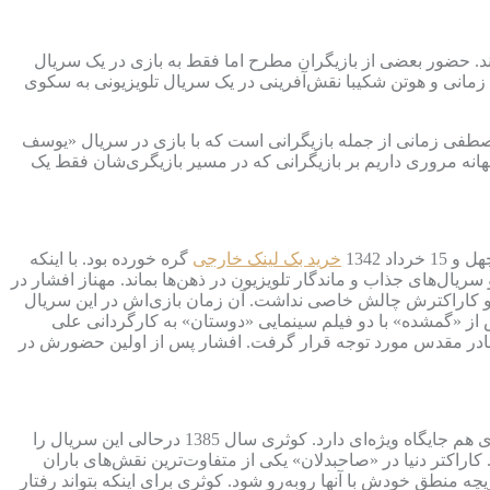
اند. حضور بعضی از بازیگران مطرح اما فقط به بازی در یک سریال
زمانی و هوتن شکیبا نقش‌‌آفرینی در یک سریال تلویزیونی به سکوی
پیامبر» را در دستور کار قرار داده و هرشب ساعت 22 آن را روی آنتن می‌برد. مصطفی زمانی از جمله بازیگرانی است که با بازی در سریال «یوسف
هانه مروری داریم بر بازیگرانی که در مسیر بازیگری‌شان فقط یک
خرید بک لینک خارجی
گره خورده بود. با اینکه
یال‌های جذاب و ماندگار تلویزیون در ذهن‌ها بماند. مهناز افشار در
 و کاراکترش چالش خاصی نداشت. آن زمان بازی‌اش در این سریال
س از «گمشده» با دو فیلم سینمایی «دوستان» به کارگردانی علی
ا گذاشت و سال 1379 با بازی در «شور عشق» به کارگردانی نادر مقدس مورد توجه قرار گرفت. افشار پس از اولین حضورش در
«صاحبدلان» یکی از موفق‌ترین سریال‌های مناسبتی تلویزیون و یکی از بهترین‌های کارنامه محمدحسین لطیفی است و در کارنامه باران کوثری هم جایگاه ویژه‌ای دارد. کوثری سال 1385 درحالی این سریال را
راکتر دنیا در «صاحبدلان» یکی از متفاوت‌ترین نقش‌های باران
ه منطق خودش با آنها روبه‌رو شود. کوثری برای اینکه بتواند رفتار