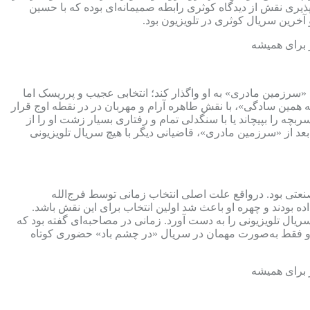
یری نقش از دیدگاه کوثری رابطه صمیمانه‌ای بوده که با حسین
آخرین سریال کوثری در تلویزیون بود.
 سریال «سرزمین مادری» به او واگذار کند؛ انتخابی عجیب و پرریسک اما
یرفت که پیش از آن برای بازی در «به همین سادگی»، با نقش طاهره آرام و مهربان در در نقطه اوج قرار
ه را بپیچاند یا با سنگدلی تمام و رفتاری بسیار زشت او را از
عد از «سرزمین مادری»، قاضیانی دیگر با هیچ سریال تلویزیونی
تی بود. درواقع علت اصلی انتخاب زمانی توسط فرج‌الله
د. آن زمان بیش از 2هزار نفر برای ایفای نقش یوسف تست داده بودند و چهره او باعث شد اولین انتخاب برای این نقش باشد.
یال تلویزیونی را به دست آورد. زمانی در مصاحبه‌ای گفته بود که
کرد و فقط به‌صورت مهمان در سریال «در چشم باد» حضوری کوتاه