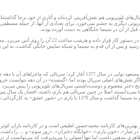
های تلویزیونی هم نقش‌آفرینی کرده‌اند و آثاری از خود برجا گذاشته‌
زیونی دیگری به چشم نمی‌خورد. برای تعدادی از آنها، از جمله مصطفی 
 قبل از آن در سینما جایگاهی به دست آورده بودند.
به گزارش فیلم‌نیوز، شبکه آی‌فیلم بازپخش سریال «یوسف 
رسید و پس از آن قدم به سینما و شبکه نمایش خانگی گذاشت. به این ب
راهای آن با دهه چهل و 15 خرداد 1342
اگر نقش‌های اصلی سریال بودند اما «گمشده» در آن دهه نتوانست جزو سر
ج دختر معصوم و دوست‌داشتنی سریال‌های تلویزیونی را پیش می‌برد
ها نمی‌دانستند اصلا در چنین سریالی هم بازی داشته. افشار یک سال پ
شاه‌حاتمی و «شیرهای جوان» به کارگردانی محسن محسنی‌نسب قدم به سینم
 غبار»، «خون بازی»، «خوابگاه دختران»، «روز سوم» و … را داشت. کا
ظاهری مذهبی داشت اما تنها اصولی را می‌پذیرفت که می‌توانست از دریچ