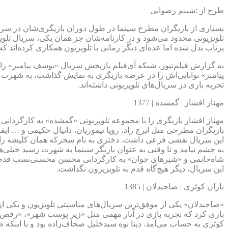
طرح از :شبنم رضوانی
بسیاری از بازیگران مطرح سینما در طول دوران بازیگری‌شان در سریال‌
تلویزیونی محدود می‌شود و در کارنامه‌شان جز همان یکی، سریال تلوی
پرتاب بدل شده اما عده‌ای دیگر زمانی با تلویزیون همکاری کرده‌اند که
پیامبر» توانایی‌اش را در عرصه بازیگری به نمایش گذاشت، به شهرت 
تجربه بازی در سریال‌های تلویزیونی داشته‌اند.
مهناز افشار | گمشده | 1377
مهناز افشار بازیگری را با مجموعه تلویزیونی «گمشده» به کارگردانی مسعود نوابی در سال 1377 آغاز کرد؛ سریالی که ماج
بازیگران مطرحی مثل ایرج راد، رویا تیموریان، دانیال حکیمی و … ایف
این سریال نقشی فرعی داشت. دختری به نام سحرکه همان کلیشه رای
به چشم نیامد و تا وقتی به عنوان بازیگر سینما به شهرت رسید خیلی‌
این سریال، دیگر هیچ‌گاه قدم به تلویزیزون نگذاشت.
باران کوثری | صاحبدلان | 1385
بازی کرد که تجربه بازی در آثار مهمی مثل «زیر پوست شهر»، «رقص در
کوثری به حساب می‌آمد. دینا نوه سیدخلیل صحاف‌زاده بود و با اینکه 