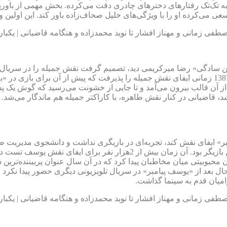
به تک‌تک رفتارهای دخترهای چادری دقت می‌کرده. بخش مهمی از باورپذ
می‌کرده او را با ویژگی‌های خلیل صحاف‌زاده باور کند. این اولین و 
 را در فیلم «به همین سادگی» رضا میرکریمی دید، تصمیم گرفت نقش جمیله را در
بسیار هوشمندانه که نتیجه درخشانی در پی داشت. قاضیانی در سال 1387 زمانی ایفای نقش جمیله را پذ
 آن قالب بیرون می‌آمد و تا جایی از خشونت می‌رسید که گوش یک پسربچ
قاضیانی در کنار نقش طاهره، با کاراکتر جمیله هم ماندگار می‌شد. ب
 ایفای نقش کند، تجربه‌ای در بازیگری نداشت و دانشجوی مدیریت صنع
سلحشور، کارگردان «یوسف پیامبر»، بیشتر از هرچیز زیبایی چهره این بازیگر بو
بوبیتی میان مخاطبان پیدا کرد که در آن سال عنوان پربیننده‌ترین سر
ن حال بعد از «یوسف پیامبر» در سریال تلویزیونی دیگری حضور پیدا ن