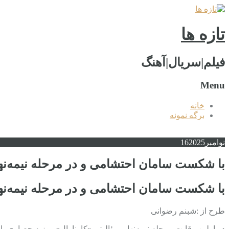
تازه ها
فیلم|سریال|آهنگ
Menu
خانه
برگه نمونه
نوامبر
2025
16
با شکست سامان احتشامی و در مرحله نیمه‌نها
با شکست سامان احتشامی و در مرحله نیمه‌نها
طرح از :شبنم رضوانی
در اولین رقابت مرحله نیمه‌نهایی رئالیتی «کارناوال» روزبه حصاری با 