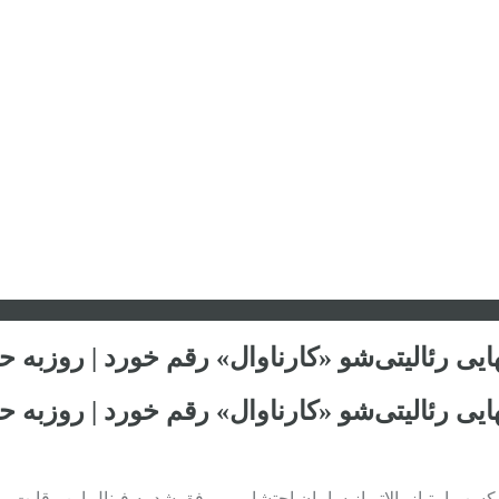
یی رئالیتی‌شو «کارناوال» رقم خورد | روزبه
یی رئالیتی‌شو «کارناوال» رقم خورد | روزبه
کسب امتیاز بالاتر از سامان احتشامی موفق شد به فینال این رقابت راه 