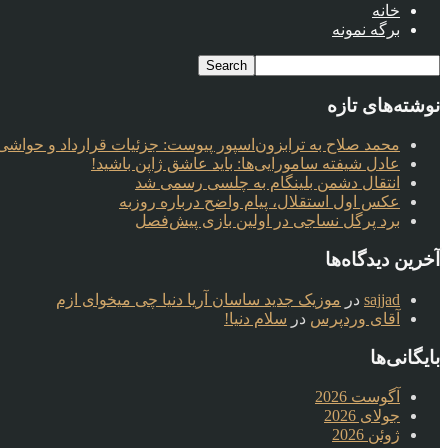
خانه
برگه نمونه
نوشته‌های تازه
محمد صلاح به ترابزون‌اسپور پیوست: جزئیات قرارداد و حواشی 
عادل شیفته سامورایی‌ها: باید عاشق ژاپن باشید!
انتقال دشمن بلینگام به چلسی رسمی شد
عکس اول استقلال، پیام واضح درباره روزبه
برد پرگل نساجی در اولین بازی پیش‌فصل
آخرین دیدگاه‌ها
sajjad
در
موزیک جدید ساسان آریا دنیا چی میخوای ازم
آقای وردپرس
در
سلام دنیا!
بایگانی‌ها
آگوست 2026
جولای 2026
ژوئن 2026