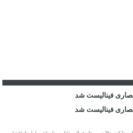
 حصاری فینالیست شد
 حصاری فینالیست شد
پیدا کند. حالا در مرحله فینال مقابل سینا ساعی یا بامداد افشار