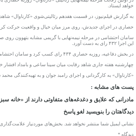
خواهد ایستاد.
به گزارش فیلم‌نیوز، در قسمت هفدهم رئالیتی‌شوی «کارناوال» شاهد ر
حصاری در اجرای جدیدش، روی مرز میان خیال و واقعیت حرکت کرد و با تلفیق
سامان احتشامی در مرحله نیمه‌نهایی با گریمی مشابه بتهوون روی صحن
این اجرا ۴۳۲ رای به دست آورد.
در بخش دفاعیه، روزبه حصاری ۴۳۴ رای کسب کرد و سامان احتشامی ۳۰۶ رای به‌دست آورد. به این ترتیب حصاری با ۱۲۸ رای بیشتر، برنده این مسابقه شد.
چهارشنبه هفته جاری شاهد رقابت میان سینا ساعی و بامداد افشار خواه
«کارناوال» به کارگردانی و اجرای رامبد جوان و به تهیه‌کنندگی محم
پست های مشابه :
مادرانی که علایق و دغدغه‌های متفاوتی دارند از «خانه سبز
دیدگاهتان را بنویسید لغو پاسخ
نشانی ایمیل شما منتشر نخواهد شد. بخش‌های موردنیاز علامت‌گذاری ش
دیدگاه *