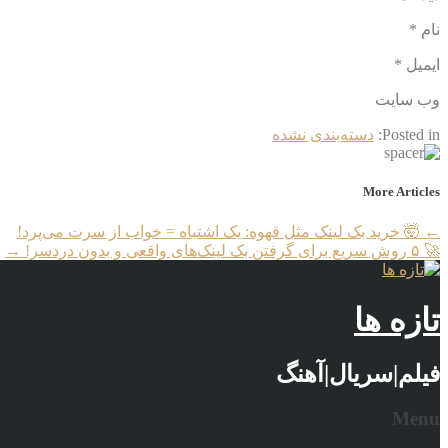
نام *
ایمیل *
وب‌ سایت
Posted in:
دسته‌بندی نشده
More Articles
←
🤯 خرید بک لینک مثل قهوه: یک اشتباه = خواب از سرت می‌پرد!
🚀 ۵ روش سریع برای گرفتن بک لینک‌های واقعی و بدون دردسر!
→
تازه ها
فیلم|سریال|آهنگ
Menu