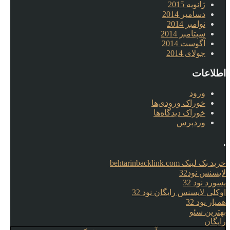
ژانویه 2015
دسامبر 2014
نوامبر 2014
سپتامبر 2014
آگوست 2014
جولای 2014
اطلاعات
ورود
خوراک ورودی‌ها
خوراک دیدگاه‌ها
وردپرس
.
خرید بک لینک behtarinbacklink.com
لایسنس نود32
پسورد نود 32
اوکلی لایسنس رایگان نود 32
همیار نود 32
بهترین سئو
رایگان