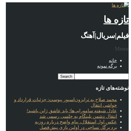
تازه ها
فیلم|سریال|آهنگ
Menu
خانه
برگه نمونه
نوشته‌های تازه
محمد صلاح به ترابزون‌اسپور پیوست: جزئیات قرارداد و
حواشی انتقال
عادل شیفته سامورایی‌ها: باید عاشق ژاپن باشید!
انتقال دشمن بلینگام به چلسی رسمی شد
عکس اول استقلال، پیام واضح درباره روزبه
برد پرگل نساجی در اولین بازی پیش‌فصل