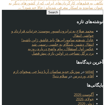
Articles
نگاهی به فیلم‌های کارگردان‌های ایرانی که از کشورهای دیگر به
عنوان نماینده به اسکار معرفی شده‌اند | حالا چه شود؟
→
نوشته‌های تازه
محمد صلاح به ترابزون‌اسپور پیوست: جزئیات قرارداد و
حواشی انتقال
عادل شیفته سامورایی‌ها: باید عاشق ژاپن باشید!
انتقال دشمن بلینگام به چلسی رسمی شد
عکس اول استقلال، پیام واضح درباره روزبه
برد پرگل نساجی در اولین بازی پیش‌فصل
آخرین دیدگاه‌ها
sajjad
در
موزیک جدید ساسان آریا دنیا چی میخوای ازم
آقای وردپرس
در
سلام دنیا!
بایگانی‌ها
آگوست 2026
جولای 2026
ژوئن 2026