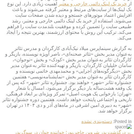
از
خرید بک لینک دائمی خارجی و معتبر
اهمیت زیادی دارد. این نوع
بک لینک‌ها از سایت‌های مرتبط و معتبر گرفته می‌شوند و باعث
افزایش اعتماد موتورهای جستجو و دیده شدن صفحات سایت
می‌شوند. استفاده از خرید بک لینک دائمی خارجی و معتبر، رشد
طبیعی سایت را تضمین کرده و موفقیت بلندمدت سایت را فراهم
می‌کند. ترکیب این روش با محتوای ارزشمند، بهترین نتیجه را ایجاد
می‌کند.
به گزارش سینماپرس میلاد نیک‌آبادی کارگردان و مدرس تئاتر
به‌عنوان مدیر بخش «تئاتر صحنه‌ای»، ناصر آویژه نویسنده، بازیگر و
کارگردان تئاتر به‌عنوان مدیر بخش «کودک» و بخش «نوجوان»،
سامان خلیلیان کارگردان، بازیگر و تهیه‌کننده تئاتر به‌عنوان مدیر
بخش «دیگرگونه‌های اجرایی» و محمدمهدی خاتمی نویسنده و
کارگردان تئاتر به‌عنوان مدیر بخش «نمایشنامه‌نویسی» هفتمین
جشنواره تئاتر «شهر» خواهند بود. جشنواره تئاتر «شهر» که پس از
یک وقفه هشت‌ساله بار دیگر برگزار می‌شود، امسال با شعار
«تهران؛ بازخوانی یک هویت اصیل» تمرکز ویژه‌ای بر ابعاد فرهنگی،
تاریخی و اجتماعی پایتخت خواهد داشت. هفتمین دوره جشنواره تئاتر
«شهر» به دبیری امین اشرفی در ماه‌های آذر و دی ۱۴۰۴ در تهران
برگزار خواهد شد.
Posted in:
دسته‌بندی نشده
More
←
درگذشت پدر شروین حاجی‌پور؛ خواننده جوان در سوگ پدر