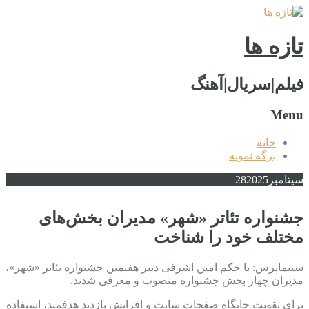
تازه ها
فیلم|سریال|آهنگ
Menu
خانه
برگه نمونه
سپتامبر
2025
28
جشنواره تئاتر «شهر» مدیران بخش‌های
مختلف خود را شناخت
سینماپرس: با حکم امین اشرفی دبیر هفتمین جشنواره تئاتر «شهر»،
مدیران چهار بخش جشنواره منصوب و معرفی شدند.
برای تقویت جایگاه صفحات سایت و افزایش بازدید هدفمند، استفاده