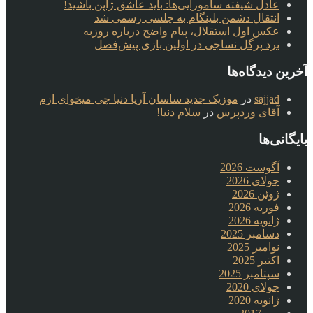
عادل شیفته سامورایی‌ها: باید عاشق ژاپن باشید!
انتقال دشمن بلینگام به چلسی رسمی شد
عکس اول استقلال، پیام واضح درباره روزبه
برد پرگل نساجی در اولین بازی پیش‌فصل
آخرین دیدگاه‌ها
sajjad
در
موزیک جدید ساسان آریا دنیا چی میخوای ازم
آقای وردپرس
در
سلام دنیا!
بایگانی‌ها
آگوست 2026
جولای 2026
ژوئن 2026
فوریه 2026
ژانویه 2026
دسامبر 2025
نوامبر 2025
اکتبر 2025
سپتامبر 2025
جولای 2020
ژانویه 2020