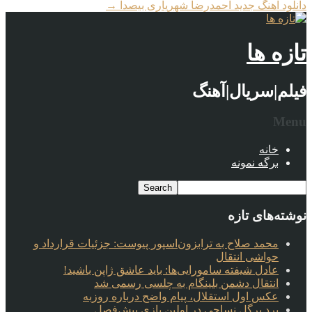
دانلود آهنگ جدید احمدرضا شهریاری بیصدا
→
تازه ها
فیلم|سریال|آهنگ
Menu
خانه
برگه نمونه
نوشته‌های تازه
محمد صلاح به ترابزون‌اسپور پیوست: جزئیات قرارداد و
حواشی انتقال
عادل شیفته سامورایی‌ها: باید عاشق ژاپن باشید!
انتقال دشمن بلینگام به چلسی رسمی شد
عکس اول استقلال، پیام واضح درباره روزبه
برد پرگل نساجی در اولین بازی پیش‌فصل