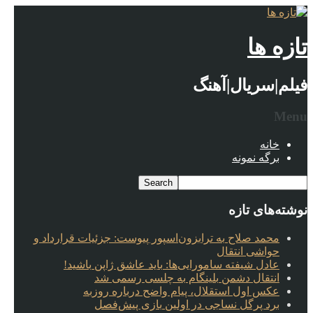
تازه ها
فیلم|سریال|آهنگ
Menu
خانه
برگه نمونه
نوشته‌های تازه
محمد صلاح به ترابزون‌اسپور پیوست: جزئیات قرارداد و
حواشی انتقال
عادل شیفته سامورایی‌ها: باید عاشق ژاپن باشید!
انتقال دشمن بلینگام به چلسی رسمی شد
عکس اول استقلال، پیام واضح درباره روزبه
برد پرگل نساجی در اولین بازی پیش‌فصل