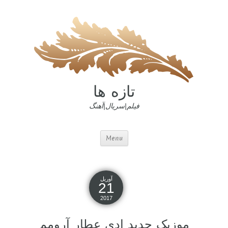
تازه ها
فیلم|سریال|آهنگ
Menu
آوریل
21
2017
موزیک جدید ادی عطار آرومم