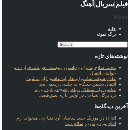
فیلم|سریال|آهنگ
Menu
خانه
برگه نمونه
نوشته‌های تازه
محمد صلاح به ترابزون‌اسپور پیوست: جزئیات قرارداد و
حواشی انتقال
عادل شیفته سامورایی‌ها: باید عاشق ژاپن باشید!
انتقال دشمن بلینگام به چلسی رسمی شد
عکس اول استقلال، پیام واضح درباره روزبه
برد پرگل نساجی در اولین بازی پیش‌فصل
آخرین دیدگاه‌ها
sajjad
در
موزیک جدید ساسان آریا دنیا چی میخوای ازم
آقای وردپرس
در
سلام دنیا!