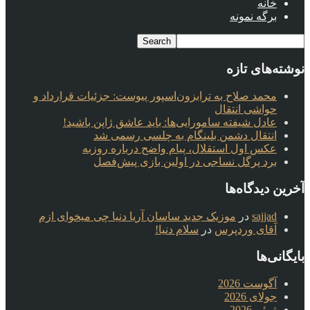
خانه
برگه نمونه
نوشته‌های تازه
محمد صلاح به ترابزون‌اسپور پیوست: جزئیات قرارداد و
حواشی انتقال
عادل شیفته سامورایی‌ها: باید عاشق ژاپن باشید!
انتقال دشمن بلینگام به چلسی رسمی شد
عکس اول استقلال، پیام واضح درباره روزبه
برد پرگل نساجی در اولین بازی پیش‌فصل
آخرین دیدگاه‌ها
sajjad
در
موزیک جدید ساسان آریا دنیا چی میخوای ازم
آقای وردپرس
در
سلام دنیا!
بایگانی‌ها
آگوست 2026
جولای 2026
ژوئن 2026