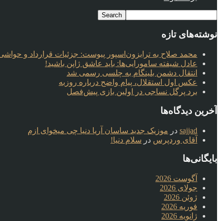
نوشته‌های تازه
محمد صلاح به ترابزون‌اسپور پیوست: جزئیات قرارداد و حواشی 
عادل شیفته سامورایی‌ها: باید عاشق ژاپن باشید!
انتقال دشمن بلینگام به چلسی رسمی شد
عکس اول استقلال، پیام واضح درباره روزبه
برد پرگل نساجی در اولین بازی پیش‌فصل
آخرین دیدگاه‌ها
sajjad
در
موزیک جدید ساسان آریا دنیا چی میخوای ازم
آقای وردپرس
در
سلام دنیا!
بایگانی‌ها
آگوست 2026
جولای 2026
ژوئن 2026
فوریه 2026
ژانویه 2026