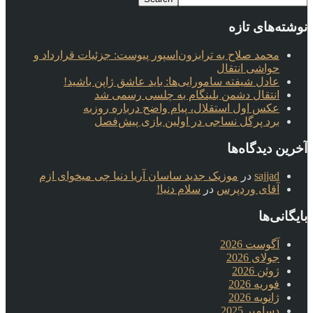
نوشته‌های تازه
محمد صلاح به ترابزون‌اسپور پیوست: جزئیات قرارداد و
حواشی انتقال
عادل شیفته سامورایی‌ها: باید عاشق ژاپن باشید!
انتقال دشمن بلینگام به چلسی رسمی شد
عکس اول استقلال، پیام واضح درباره روزبه
برد پرگل نساجی در اولین بازی پیش‌فصل
آخرین دیدگاه‌ها
sajjad
در
موزیک جدید ساسان آریا دنیا چی میخوای ازم
آقای وردپرس
در
سلام دنیا!
بایگانی‌ها
آگوست 2026
جولای 2026
ژوئن 2026
فوریه 2026
ژانویه 2026
دسامبر 2025