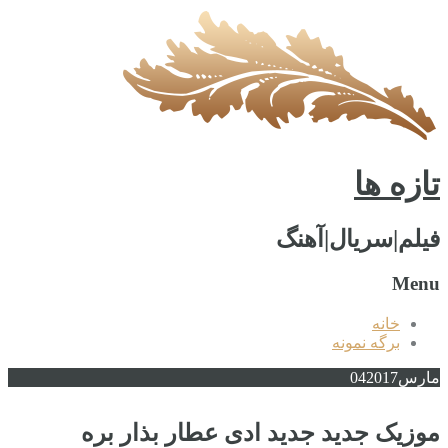
تازه ها
فیلم|سریال|آهنگ
Menu
خانه
برگه نمونه
مارس
2017
04
موزیک جدید جديد ادی عطار بذار بره