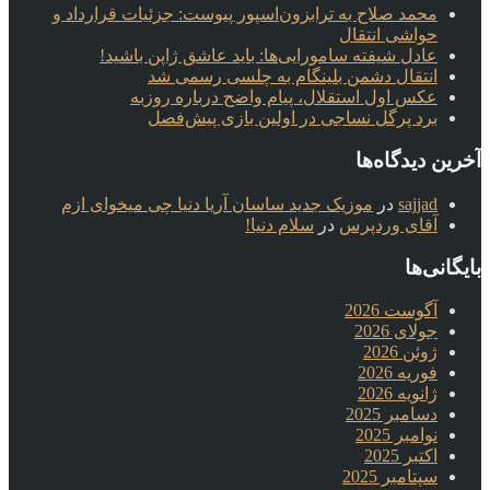
محمد صلاح به ترابزون‌اسپور پیوست: جزئیات قرارداد و
حواشی انتقال
عادل شیفته سامورایی‌ها: باید عاشق ژاپن باشید!
انتقال دشمن بلینگام به چلسی رسمی شد
عکس اول استقلال، پیام واضح درباره روزبه
برد پرگل نساجی در اولین بازی پیش‌فصل
آخرین دیدگاه‌ها
sajjad
در
موزیک جدید ساسان آریا دنیا چی میخوای ازم
آقای وردپرس
در
سلام دنیا!
بایگانی‌ها
آگوست 2026
جولای 2026
ژوئن 2026
فوریه 2026
ژانویه 2026
دسامبر 2025
نوامبر 2025
اکتبر 2025
سپتامبر 2025