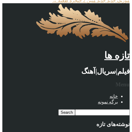
موزیک جدید جديد متین 2 حنجره طعنه
→
تازه ها
فیلم|سریال|آهنگ
Menu
خانه
برگه نمونه
نوشته‌های تازه