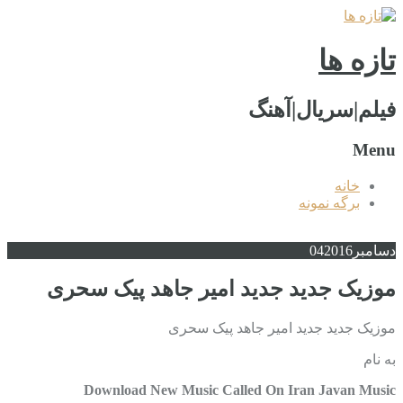
تازه ها
فیلم|سریال|آهنگ
Menu
خانه
برگه نمونه
دسامبر
2016
04
موزیک جدید جديد امیر جاهد پيک سحرى
موزیک جدید جديد امیر جاهد پيک سحرى
به نام
Download New Music Called On Iran Javan Music