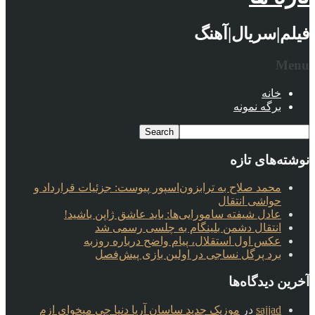
فیلم|سریال|آهنگ
Menu
خانه
برگه نمونه
نوشته‌های تازه
محمد صلاح به ترابزون‌اسپور پیوست: جزئیات قرارداد و
حواشی انتقال
عادل شیفته سامورایی‌ها: باید عاشق ژاپن باشید!
انتقال دشمن بلینگام به چلسی رسمی شد
عکس اول استقلال، پیام واضح درباره روزبه
برد پرگل نساجی در اولین بازی پیش‌فصل
آخرین دیدگاه‌ها
sajjad
در
موزیک جدید ساسان آریا دنیا چی میخوای ازم