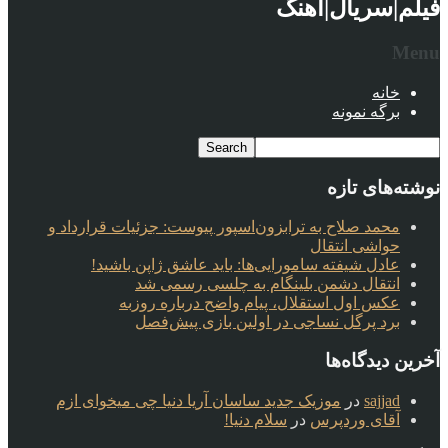
فیلم|سریال|آهنگ
Menu
خانه
برگه نمونه
نوشته‌های تازه
محمد صلاح به ترابزون‌اسپور پیوست: جزئیات قرارداد و
حواشی انتقال
عادل شیفته سامورایی‌ها: باید عاشق ژاپن باشید!
انتقال دشمن بلینگام به چلسی رسمی شد
عکس اول استقلال، پیام واضح درباره روزبه
برد پرگل نساجی در اولین بازی پیش‌فصل
آخرین دیدگاه‌ها
sajjad
در
موزیک جدید ساسان آریا دنیا چی میخوای ازم
آقای وردپرس
در
سلام دنیا!