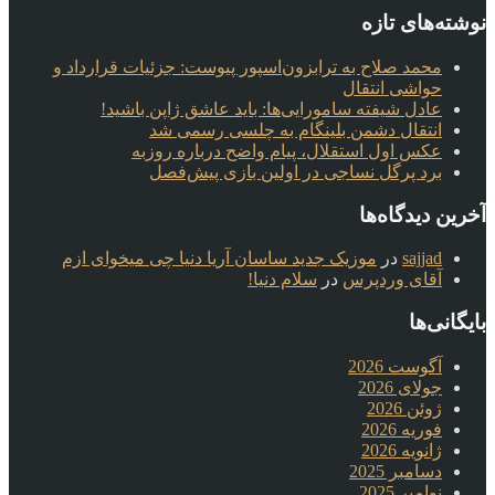
نوشته‌های تازه
محمد صلاح به ترابزون‌اسپور پیوست: جزئیات قرارداد و
حواشی انتقال
عادل شیفته سامورایی‌ها: باید عاشق ژاپن باشید!
انتقال دشمن بلینگام به چلسی رسمی شد
عکس اول استقلال، پیام واضح درباره روزبه
برد پرگل نساجی در اولین بازی پیش‌فصل
آخرین دیدگاه‌ها
sajjad
در
موزیک جدید ساسان آریا دنیا چی میخوای ازم
آقای وردپرس
در
سلام دنیا!
بایگانی‌ها
آگوست 2026
جولای 2026
ژوئن 2026
فوریه 2026
ژانویه 2026
دسامبر 2025
نوامبر 2025