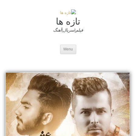
تازه ها
فیلم|سریال|آهنگ
Menu