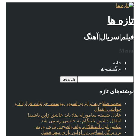
تازه ها
فیلم|سریال|آهنگ
Menu
خانه
برگه نمونه
نوشته‌های تازه
محمد صلاح به ترابزون‌اسپور پیوست: جزئیات قرارداد و
حواشی انتقال
عادل شیفته سامورایی‌ها: باید عاشق ژاپن باشید!
انتقال دشمن بلینگام به چلسی رسمی شد
عکس اول استقلال، پیام واضح درباره روزبه
برد پرگل نساجی در اولین بازی پیش‌فصل