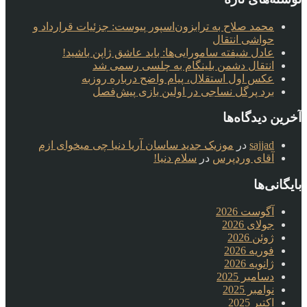
محمد صلاح به ترابزون‌اسپور پیوست: جزئیات قرارداد و
حواشی انتقال
عادل شیفته سامورایی‌ها: باید عاشق ژاپن باشید!
انتقال دشمن بلینگام به چلسی رسمی شد
عکس اول استقلال، پیام واضح درباره روزبه
برد پرگل نساجی در اولین بازی پیش‌فصل
آخرین دیدگاه‌ها
sajjad
در
موزیک جدید ساسان آریا دنیا چی میخوای ازم
آقای وردپرس
در
سلام دنیا!
بایگانی‌ها
آگوست 2026
جولای 2026
ژوئن 2026
فوریه 2026
ژانویه 2026
دسامبر 2025
نوامبر 2025
اکتبر 2025