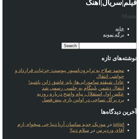
فیلم|سریال|آهنگ
Menu
خانه
برگه نمونه
نوشته‌های تازه
محمد صلاح به ترابزون‌اسپور پیوست: جزئیات قرارداد و
حواشی انتقال
عادل شیفته سامورایی‌ها: باید عاشق ژاپن باشید!
انتقال دشمن بلینگام به چلسی رسمی شد
عکس اول استقلال، پیام واضح درباره روزبه
برد پرگل نساجی در اولین بازی پیش‌فصل
آخرین دیدگاه‌ها
sajjad
در
موزیک جدید ساسان آریا دنیا چی میخوای ازم
آقای وردپرس
در
سلام دنیا!