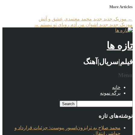
More Articles
←
موزیک جدید جديد محمد معتمدی عشق و آتش
موزیک جدید جديد اشوان من آدم رویای تو نیستم
→
تازه ها
فیلم|سریال|آهنگ
Menu
خانه
برگه نمونه
نوشته‌های تازه
محمد صلاح به ترابزون‌اسپور پیوست: جزئیات قرارداد و
حواشی انتقال