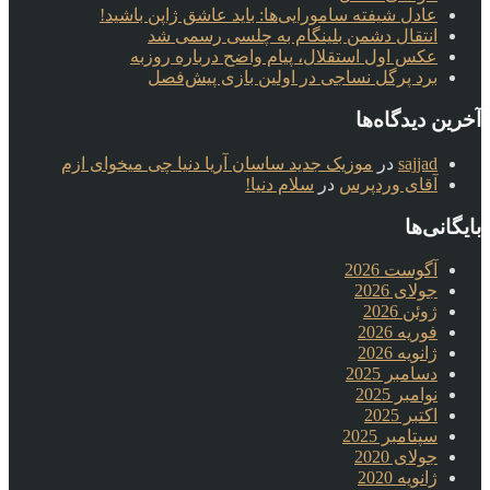
عادل شیفته سامورایی‌ها: باید عاشق ژاپن باشید!
انتقال دشمن بلینگام به چلسی رسمی شد
عکس اول استقلال، پیام واضح درباره روزبه
برد پرگل نساجی در اولین بازی پیش‌فصل
آخرین دیدگاه‌ها
sajjad
در
موزیک جدید ساسان آریا دنیا چی میخوای ازم
آقای وردپرس
در
سلام دنیا!
بایگانی‌ها
آگوست 2026
جولای 2026
ژوئن 2026
فوریه 2026
ژانویه 2026
دسامبر 2025
نوامبر 2025
اکتبر 2025
سپتامبر 2025
جولای 2020
ژانویه 2020