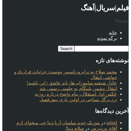
فیلم|سریال|آهنگ
Menu
خانه
برگه نمونه
نوشته‌های تازه
محمد صلاح به ترابزون‌اسپور پیوست: جزئیات قرارداد و
حواشی انتقال
عادل شیفته سامورایی‌ها: باید عاشق ژاپن باشید!
انتقال دشمن بلینگام به چلسی رسمی شد
عکس اول استقلال، پیام واضح درباره روزبه
برد پرگل نساجی در اولین بازی پیش‌فصل
آخرین دیدگاه‌ها
sajjad
در
موزیک جدید ساسان آریا دنیا چی میخوای ازم
آقای وردپرس
در
سلام دنیا!