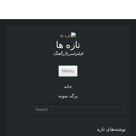
r
e
A
r
t
i
c
l
تازه ها
e
s
فیلم|سریال|آهنگ
Menu
خانه
برگه نمونه
نوشته‌های تازه