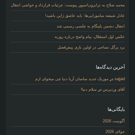
محمد صلاح به ترابزون‌اسپور پیوست: جزئیات قرارداد و حواشی انتقال
عادل شیفته سامورایی‌ها: باید عاشق ژاپن باشید!
انتقال دشمن بلینگام به چلسی رسمی شد
عکس اول استقلال، پیام واضح درباره روزبه
برد پرگل نساجی در اولین بازی پیش‌فصل
آخرین دیدگاه‌ها
sajjad
در
موزیک جدید ساسان آریا دنیا چی میخوای ازم
آقای وردپرس
در
سلام دنیا!
بایگانی‌ها
آگوست 2026
جولای 2026