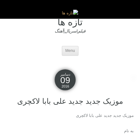
تازه ها
فیلم|سریال|آهنگ
Menu
دسامبر
09
2016
موزیک جدید جديد علی بابا لاکچری
موزیک جدید جديد علی بابا لاکچری
به نام