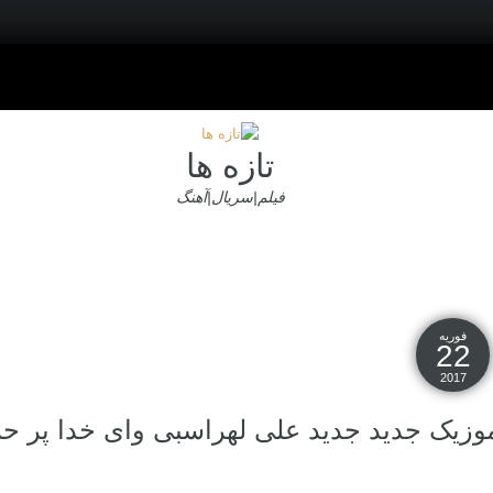
تازه ها
فیلم|سریال|آهنگ
فوریه
22
2017
وزیک جدید جديد علی لهراسبی وای خدا پر ح