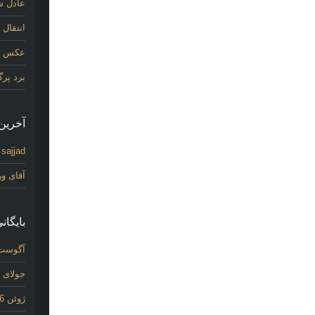
عادل شی
انتقال
عکس اول
برد پر
آخرین 
sajjad
د
آقای و
بایگانی
آگوست 26
جولای 2026
ژوئن 2026