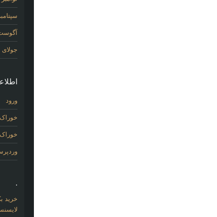
سپتامبر 14
آگوست 14
جولای 2014
اطلاع
ورود
خوراک 
خوراک د
وردپر
.
خرید بک لینک com
لایسنس 