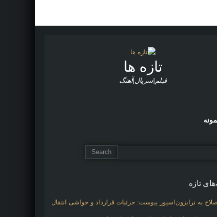
تازه ها
فیلم|سریال|آهنگ
مونه
های تازه
لاح به ترابزون‌اسپور پیوست: جزئیات قرارداد و حواشی انتقال