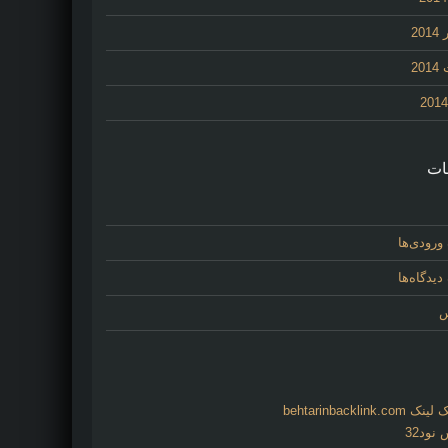
20
20
ات
ورودی‌ها
یدگاه‌ها
س
behtarinbacklink.
نود32