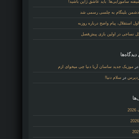
فته سامورایی‌ها: باید عاشق ژاپن باشید!
 دشمن بلینگام به چلسی رسمی شد
 استقلال، پیام واضح درباره روزبه
گل نساجی در اولین بازی پیش‌فصل
دیدگاه‌ها
ر
موزیک جدید ساسان آریا دنیا چی میخوای ازم
ردپرس
در
سلام دنیا!
‌ها
20