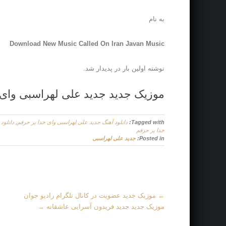
به نام
Download New Music Called On Iran Javan Music
نوشته اولین بار در پدیدار شد.
موزیک جدید جديد علی لهراسبی وای 
Tagged with:
دانلود آهنگ جديد علی لهراسبی وای خدا پر حرفم
,
دانلود
خدا پر حرفم
Posted in:
جديد علی لهراسبی
M
←
موزیک جدید عضویت در کانال تلگرام رادیو جوان
o
موزیک جدید جديد فریدون آسرایی عاشقانه
→
r
e