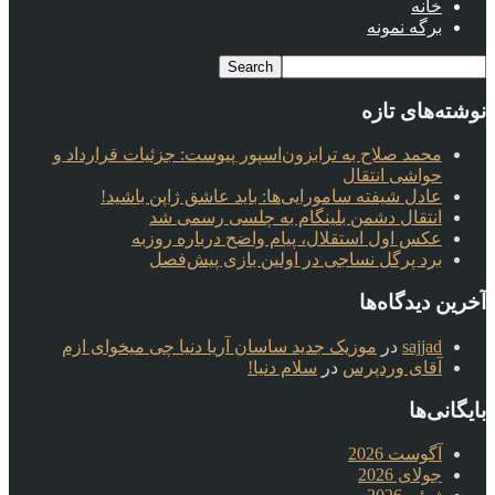
خانه
برگه نمونه
نوشته‌های تازه
محمد صلاح به ترابزون‌اسپور پیوست: جزئیات قرارداد و
حواشی انتقال
عادل شیفته سامورایی‌ها: باید عاشق ژاپن باشید!
انتقال دشمن بلینگام به چلسی رسمی شد
عکس اول استقلال، پیام واضح درباره روزبه
برد پرگل نساجی در اولین بازی پیش‌فصل
آخرین دیدگاه‌ها
sajjad
در
موزیک جدید ساسان آریا دنیا چی میخوای ازم
آقای وردپرس
در
سلام دنیا!
بایگانی‌ها
آگوست 2026
جولای 2026