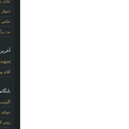
عادل شی
انتقال
عکس اول
برد پر
آخرین 
sajjad
د
آقای و
بایگانی
آگوست 26
جولای 2026
ژوئن 2026