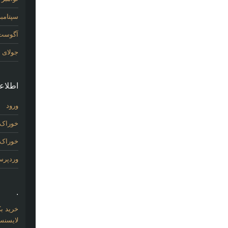
سپتامبر 14
آگوست 14
جولای 2014
اطلاع
ورود
خوراک 
خوراک د
وردپر
.
خرید بک لینک com
لایسنس 