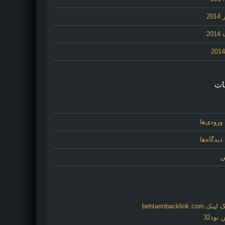
20
20
ات
ورودی‌ها
یدگاه‌ها
س
behtarinbacklink.
نود32