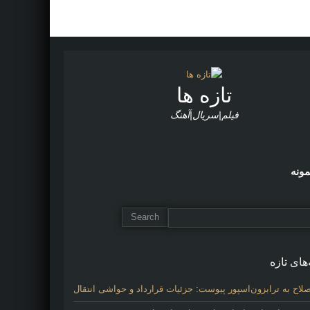
تازه ها
فیلم|سریال|آهنگ
مونه
های تازه
لاح به ترابزون‌اسپور پیوست: جزئیات قرارداد و حواشی انتقال