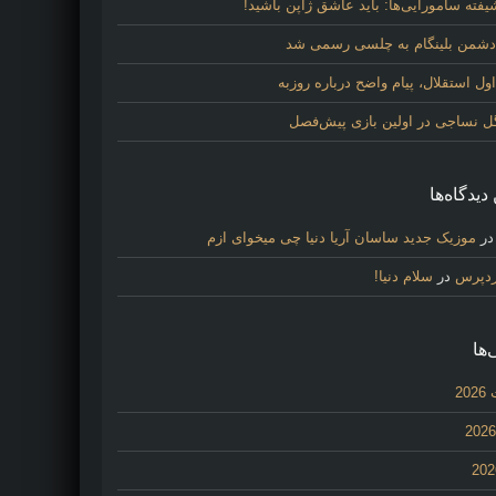
فته سامورایی‌ها: باید عاشق ژاپن باشید!
 دشمن بلینگام به چلسی رسمی شد
 استقلال، پیام واضح درباره روزبه
گل نساجی در اولین بازی پیش‌فصل
دیدگاه‌ها
ر
موزیک جدید ساسان آریا دنیا چی میخوای ازم
ردپرس
در
سلام دنیا!
‌ها
20