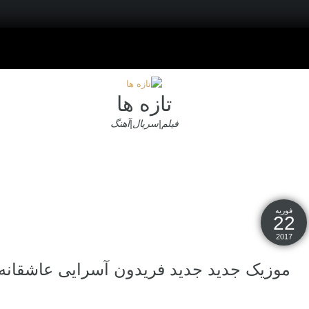
تازه ها
فیلم|سریال|آهنگ
فوریه
22
2017
موزیک جدید جديد فریدون آسرایی عاشقانه