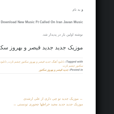
و
به نام
Download New Music Ft Called On Iran Javan Music
نوشته اولین بار در پدیدار شد.
موزیک جدید جديد قیصر و بهروز سک
Tagged with:
دانلود آهنگ جديد قیصر و بهروز سکتور چشم نازت
,
دانلود
سکتور چشم نازت
Posted in:
جديد قیصر و بهروز سکتور
More
←
موزیک جدید تو چی داری از علی ارشدی
Articles
موزیک جدید جديد مجید خراطها چجوری تونستی
→