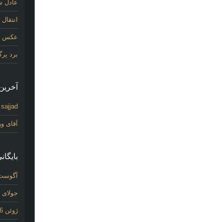
عادل شی
انتقال
عکس اول
برد پر
آخرین 
sajjad
د
آقای و
بایگانی
آگوست 26
جولای 2026
ژوئن 2026