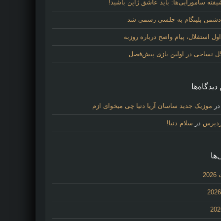
فته سامورایی‌ها: باید عاشق ژاپن باشید!
 دشمن بلینگام به چلسی رسمی شد
 استقلال، پیام واضح درباره روزبه
گل نساجی در اولین بازی پیش‌فصل
دیدگاه‌ها
ر
موزیک جدید ساسان آریا دنیا چی میخوای ازم
ردپرس
در
سلام دنیا!
‌ها
20