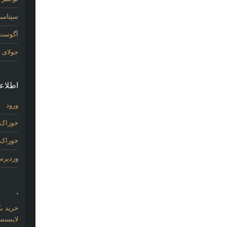
سپتامبر 14
آگوست 14
جولای 2014
اطلاع
ورود
خوراک 
خوراک د
وردپر
.
خرید بک لینک com
لایسنس 