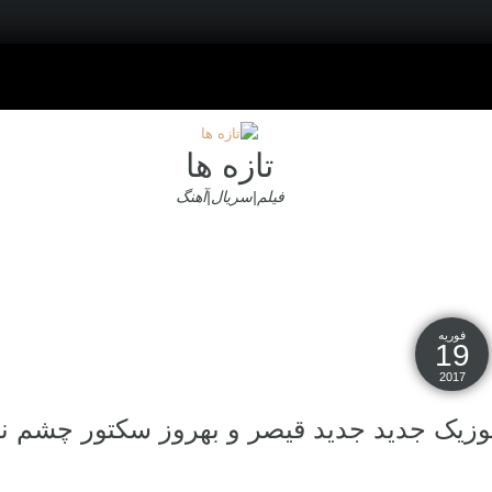
تازه ها
فیلم|سریال|آهنگ
فوریه
19
2017
وزیک جدید جديد قیصر و بهروز سکتور چشم ن