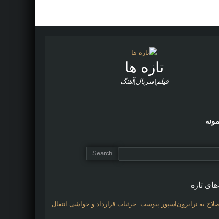
تازه ها
فیلم|سریال|آهنگ
مونه
های تازه
لاح به ترابزون‌اسپور پیوست: جزئیات قرارداد و حواشی انتقال