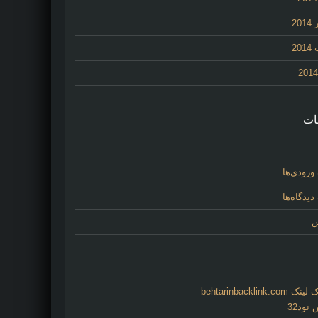
20
20
ات
ورودی‌ها
یدگاه‌ها
س
behtarinbacklink.
نود32