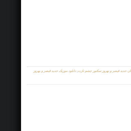
گان جديد قیصر و بهروز سکتور چشم نازت
,
دانلود موزیک جديد قیصر و بهروز