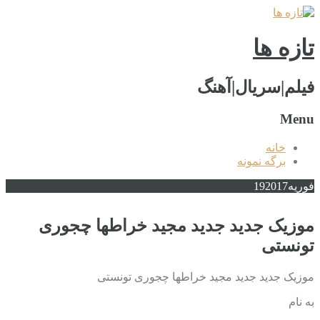
تازه ها
فیلم|سریال|آهنگ
Menu
خانه
برگه نمونه
فوریه
2017
19
موزیک جدید جديد مجید خراطها چجوری
تونستی
موزیک جدید جديد مجید خراطها چجوری تونستی
به نام