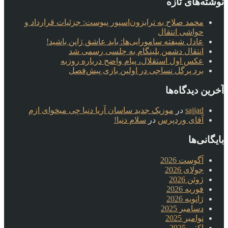
نوشته‌های تازه
محمد صلاح به ترابزون‌اسپور پیوست: جزئیات قرارداد و
حواشی انتقال
عادل شیفته سامورایی‌ها: باید عاشق ژاپن باشید!
انتقال دشمن بلینگام به چلسی رسمی شد
عکس اول استقلال، پیام واضح درباره روزبه
برد پرگل نساجی در اولین بازی پیش‌فصل
آخرین دیدگاه‌ها
sajjad
در
موزیک جدید ساسان آریا دنیا چی میخوای ازم
آقای وردپرس
در
سلام دنیا!
بایگانی‌ها
آگوست 2026
جولای 2026
ژوئن 2026
فوریه 2026
ژانویه 2026
دسامبر 2025
نوامبر 2025
اکتبر 2025