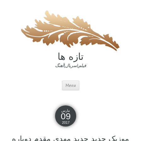
تازه ها
فیلم|سریال|آهنگ
Menu
مارس
09
2017
موزیک جدید جديد مهدی مقدم دوباره