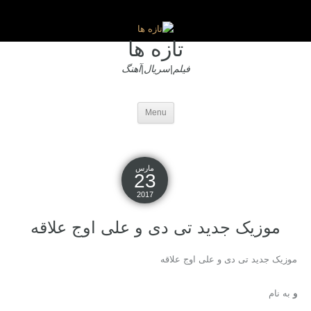
تازه ها
فیلم|سریال|آهنگ
Menu
مارس
23
2017
موزیک جدید تی دی و علی اوج علاقه
موزیک جدید تی دی و علی اوج علاقه
و
به نام