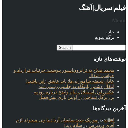
فیلم|سریال|آهنگ
Menu
خانه
برگه نمونه
نوشته‌های تازه
محمد صلاح به ترابزون‌اسپور پیوست: جزئیات قرارداد و
حواشی انتقال
عادل شیفته سامورایی‌ها: باید عاشق ژاپن باشید!
انتقال دشمن بلینگام به چلسی رسمی شد
عکس اول استقلال، پیام واضح درباره روزبه
برد پرگل نساجی در اولین بازی پیش‌فصل
آخرین دیدگاه‌ها
sajjad
در
موزیک جدید ساسان آریا دنیا چی میخوای ازم
آقای وردپرس
در
سلام دنیا!