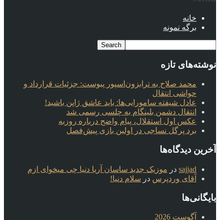
خانه
برگه نمونه
نوشته‌های تازه
محمد صلاح به ترابزون‌اسپور پیوست: جزئیات قرارداد و
حواشی انتقال
عادل شیفته سامورایی‌ها: باید عاشق ژاپن باشید!
انتقال دشمن بلینگام به چلسی رسمی شد
عکس اول استقلال، پیام واضح درباره روزبه
برد پرگل نساجی در اولین بازی پیش‌فصل
آخرین دیدگاه‌ها
sajjad
در
موزیک جدید ساسان آریا دنیا چی میخوای ازم
آقای وردپرس
در
سلام دنیا!
بایگانی‌ها
آگوست 2026