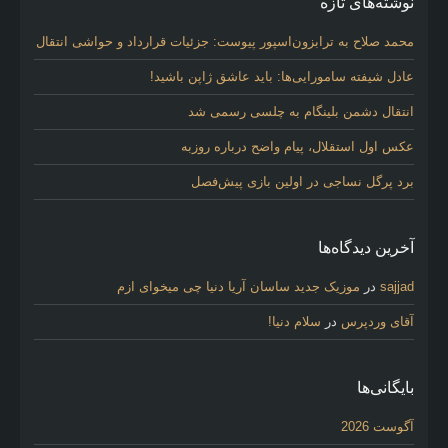
نوشته‌های تازه
محمد صلاح به ترابزون‌اسپور پیوست: جزئیات قرارداد و حواشی انتقال
عادل شیفته سامورایی‌ها: باید عاشق ژاپن باشید!
انتقال دشمن بلینگام به چلسی رسمی شد
عکس اول استقلال، پیام واضح درباره روزبه
برد پرگل نساجی در اولین بازی پیش‌فصل
آخرین دیدگاه‌ها
sajjad
در
موزیک جدید ساسان آریا دنیا چی میخوای ازم
آقای وردپرس
در
سلام دنیا!
بایگانی‌ها
آگوست 2026