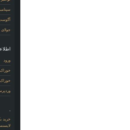
سپتامبر 14
آگوست 14
جولای 2014
اطلاع
ورود
خوراک 
خوراک د
وردپر
.
خرید بک لینک com
لایسنس 