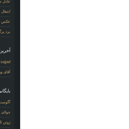
عادل شی
انتقال
عکس اول
برد پر
آخرین 
sajjad
د
آقای و
بایگانی
آگوست 26
جولای 2026
ژوئن 2026