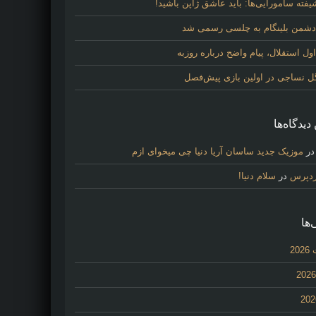
فته سامورایی‌ها: باید عاشق ژاپن باشید!
 دشمن بلینگام به چلسی رسمی شد
 استقلال، پیام واضح درباره روزبه
گل نساجی در اولین بازی پیش‌فصل
دیدگاه‌ها
ر
موزیک جدید ساسان آریا دنیا چی میخوای ازم
ردپرس
در
سلام دنیا!
‌ها
20