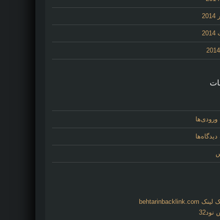
20
20
ات
ورودی‌ها
یدگاه‌ها
س
behtarinbacklink.
نود32