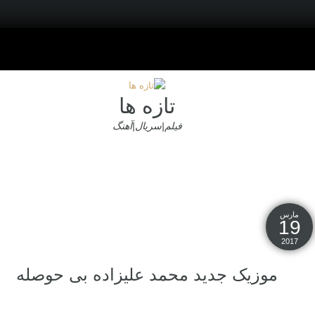
تازه ها
فیلم|سریال|آهنگ
مارس
19
2017
موزیک جدید محمد علیزاده بی حوصله