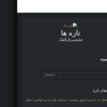
تازه ها
فیلم|سریال|آهنگ
مونه
های تازه
لاح به ترابزون‌اسپور پیوست: جزئیات قرارداد و حواشی انتقال