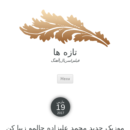
تازه ها
فیلم|سریال|آهنگ
Menu
مارس
19
2017
موزیک جدید محمد علیزاده حالمو زیبا کن