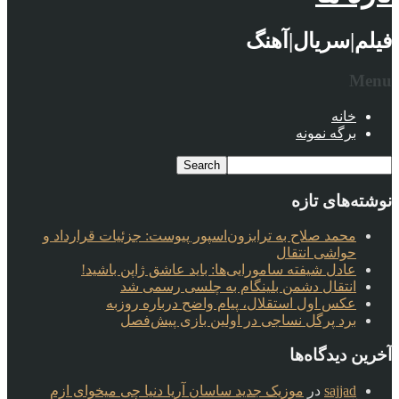
فیلم|سریال|آهنگ
Menu
خانه
برگه نمونه
نوشته‌های تازه
محمد صلاح به ترابزون‌اسپور پیوست: جزئیات قرارداد و
حواشی انتقال
عادل شیفته سامورایی‌ها: باید عاشق ژاپن باشید!
انتقال دشمن بلینگام به چلسی رسمی شد
عکس اول استقلال، پیام واضح درباره روزبه
برد پرگل نساجی در اولین بازی پیش‌فصل
آخرین دیدگاه‌ها
sajjad
در
موزیک جدید ساسان آریا دنیا چی میخوای ازم