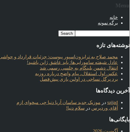
Menu
خانه
برگه نمونه
نوشته‌های تازه
محمد صلاح به ترابزون‌اسپور پیوست: جزئیات قرارداد و حواشی 
عادل شیفته سامورایی‌ها: باید عاشق ژاپن باشید!
انتقال دشمن بلینگام به چلسی رسمی شد
عکس اول استقلال، پیام واضح درباره روزبه
برد پرگل نساجی در اولین بازی پیش‌فصل
آخرین دیدگاه‌ها
sajjad
در
موزیک جدید ساسان آریا دنیا چی میخوای ازم
آقای وردپرس
در
سلام دنیا!
بایگانی‌ها
آگوست 2026